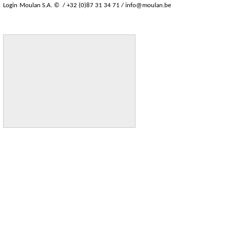
Login
Moulan S.A. © / +32 (0)87 31 34 71 /
info@moulan.be